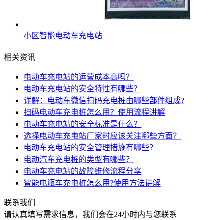
小区智能电动车充电站
相关资讯
电动车充电站的运营成本高吗？
电动车充电站的安全特性有哪些？
详解：电动车微信扫码充电桩由哪些部件组成?
扫码电动车充电桩怎么用？使用流程讲解
电动车充电站的安全标准是什么？
选择电动车充电站厂家时应该关注哪些方面？
电动车充电站的安全管理措施有哪些？
电动汽车充电桩的类型有哪些？
电动车充电站的故障维修流程分享
智能电瓶车充电桩怎么用?使用方法讲解
联系我们
请认真填写需求信息，我们会在24小时内与您联系