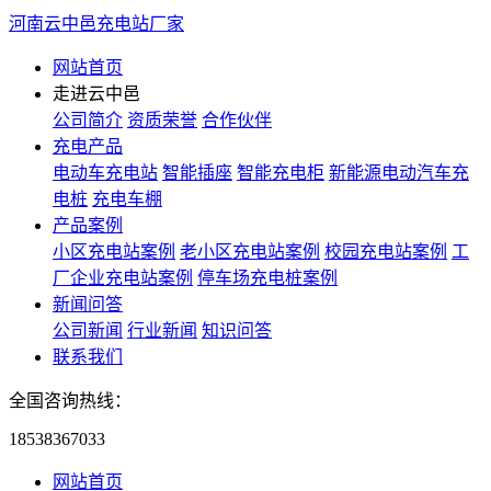
河南云中邑充电站厂家
网站首页
走进云中邑
公司简介
资质荣誉
合作伙伴
充电产品
电动车充电站
智能插座
智能充电柜
新能源电动汽车充
电桩
充电车棚
产品案例
小区充电站案例
老小区充电站案例
校园充电站案例
工
厂企业充电站案例
停车场充电桩案例
新闻问答
公司新闻
行业新闻
知识问答
联系我们
全国咨询热线：
18538367033
网站首页