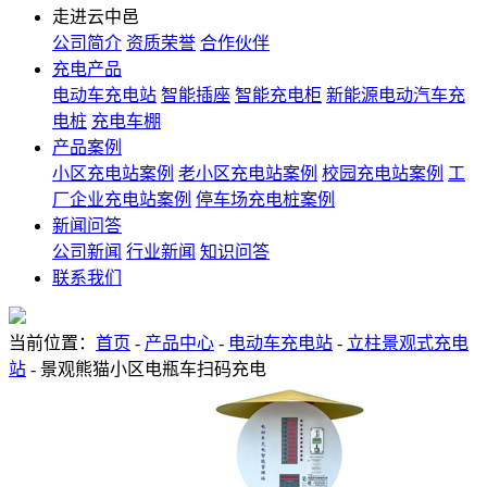
走进云中邑
公司简介
资质荣誉
合作伙伴
充电产品
电动车充电站
智能插座
智能充电柜
新能源电动汽车充
电桩
充电车棚
产品案例
小区充电站案例
老小区充电站案例
校园充电站案例
工
厂企业充电站案例
停车场充电桩案例
新闻问答
公司新闻
行业新闻
知识问答
联系我们
当前位置：
首页
-
产品中心
-
电动车充电站
-
立柱景观式充电
站
- 景观熊猫小区电瓶车扫码充电