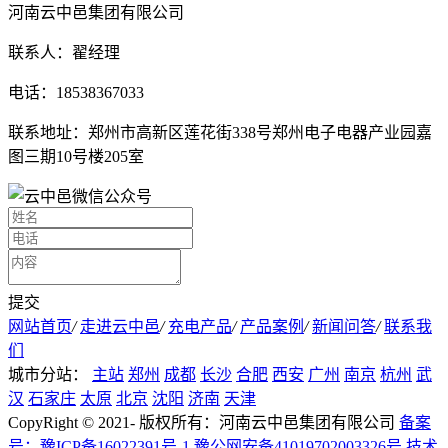
河南云中邑集团有限公司
联系人：翟经理
电话：18538367033
联系地址：郑州市高新区莲花街338号郑州电子电器产业园嘉
图三期10号楼205室
提交
网站首页
/
走进云中邑
/
充电产品
/
产品案例
/
新闻问答
/
联系我
们
城市分站：
主站
郑州
成都
长沙
合肥
西安
广州
南京
杭州
武
汉
石家庄
太原
北京
沈阳
济南
天津
CopyRight © 2021- 版权所有：河南云中邑集团有限公司
备案
号：豫ICP备16022391号-1
豫公网安备41019702003326号
技术