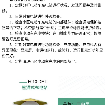
1、定期分析电动车充电站运行状况，发现问题并及时维
修。
2、日常对充电站进行外观检查。
3、检查小区电动车充电站的内部组件：检查漏电保护按
钮是否正常；检查接线是否松动；主电缆绝缘性能维护检查。
4、检查电动车充电模块：充电输出能力是否正常；故障
警告灯是否正常。
5、定期对充电桩进行功能检查：充电功能、充电枪否有
异常现象；显示屏、电源指示灯、故障灯、运行指示灯功能是
否完好。
6、定期清理小区电动车充电站内部灰尘。