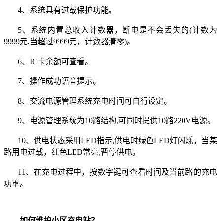
4
、系统具有过载保护功能。
5
、系统内置总收入计数器，断电是不会丢失的
(
计数为
9999
元
,
当超过
9999
元，计数器清零
)
。
6
、
IC
卡余额可查看。
7
、操作成功语音提示。
8
、交流电源管理系统充电时间可自行设定。
9
、电源管理系统为
10
路结构
,
可同时提供
10
路
220V
电源。
10
、供电状态采用
LED
指示
,
供电时绿色
LED
灯闪烁，当某
路用电过载，红色
LED
常亮
,
暂停供电。
11
、在充电过程中，按数字键可查看时间及当前路的充电
功率。
如何维护小区充电站？