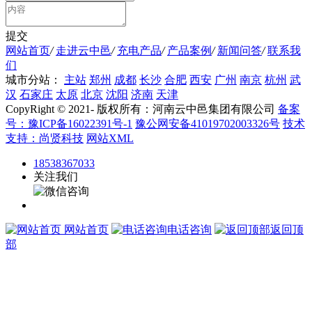
提交
网站首页
/
走进云中邑
/
充电产品
/
产品案例
/
新闻问答
/
联系我
们
城市分站：
主站
郑州
成都
长沙
合肥
西安
广州
南京
杭州
武
汉
石家庄
太原
北京
沈阳
济南
天津
CopyRight © 2021- 版权所有：河南云中邑集团有限公司
备案
号：豫ICP备16022391号-1
豫公网安备41019702003326号
技术
支持：尚贤科技
网站XML
18538367033
关注我们
网站首页
电话咨询
返回顶
部