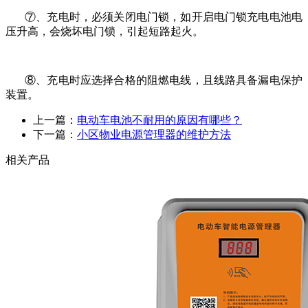
⑦、充电时，必须关闭电门锁，如开启电门锁充电电池电
压升高，会烧坏电门锁，引起短路起火。
⑧、充电时应选择合格的阻燃电线，且线路具备漏电保护
装置。
上一篇：
电动车电池不耐用的原因有哪些？
下一篇：
小区物业电源管理器的维护方法
相关产品