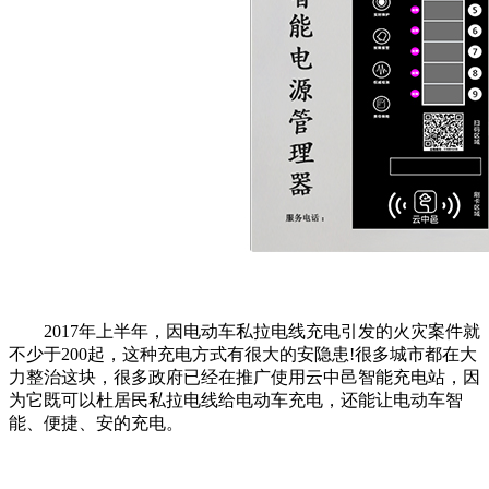
2017
年上半年，因电动车私拉电线充电引发的火灾案件就
不少于
200
起，这种充电方式有很大的安隐患
!
很多城市都在大
力整治这块，很多政府已经在推广使用云中邑智能充电站，因
为它既可以杜居民私拉电线给电动车充电，还能让电动车智
能、便捷、安的充电。