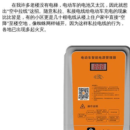
在我许多老楼没有电梯，电动车的电池又太沉，因此就想
出
“
空中拉线
”
这招。随意私拉、私接电线给电动车充电的现象
比比皆是，有的小区更是几十根电线从楼上住户家中直接
“
空
降
”
至楼空地，像蜘蛛网样铺开。因为这样私拉电线的行为，
各地已出现多起火灾。