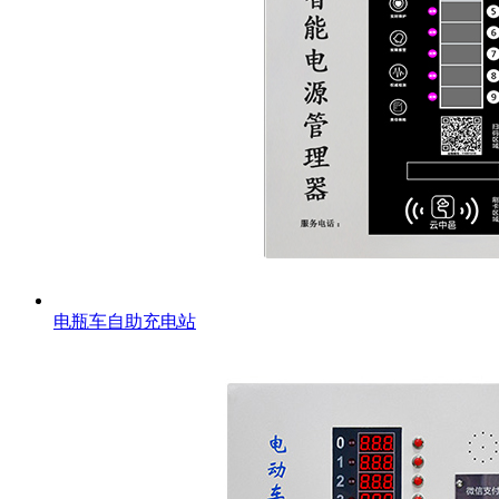
电瓶车自助充电站