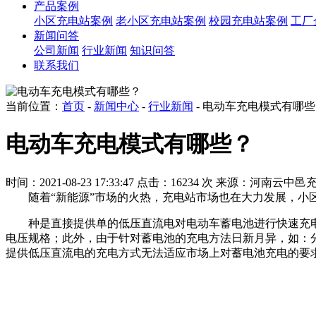
产品案例
小区充电站案例
老小区充电站案例
校园充电站案例
工厂
新闻问答
公司新闻
行业新闻
知识问答
联系我们
当前位置：
首页
-
新闻中心
-
行业新闻
- 电动车充电模式有哪
电动车充电模式有哪些？
时间：2021-08-23 17:33:47
点击：16234 次
来源：河南云中邑
随着“新能源”市场的火热，充电站市场也在大力发展，小
种是直接提供单的低压直流电对电动车蓄电池进行快速充电
电压规格；此外，由于针对蓄电池的充电方法日新月异，如：
提供低压直流电的充电方式无法适应市场上对蓄电池充电的要