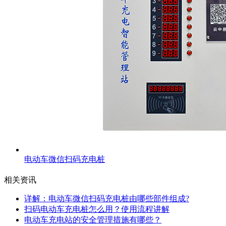
电动车微信扫码充电桩
相关资讯
详解：电动车微信扫码充电桩由哪些部件组成?
扫码电动车充电桩怎么用？使用流程讲解
电动车充电站的安全管理措施有哪些？