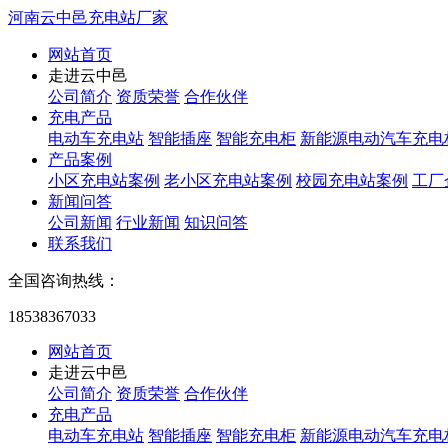
河南云中邑充电站厂家
网站首页
走进云中邑
公司简介
资质荣誉
合作伙伴
充电产品
电动车充电站
智能插座
智能充电柜
新能源电动汽车充电
产品案例
小区充电站案例
老小区充电站案例
校园充电站案例
工厂
新闻问答
公司新闻
行业新闻
知识问答
联系我们
全国咨询热线：
18538367033
网站首页
走进云中邑
公司简介
资质荣誉
合作伙伴
充电产品
电动车充电站
智能插座
智能充电柜
新能源电动汽车充电