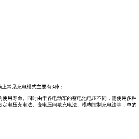
场上常见充电模式主要有3种：
使用寿命。同时由于各电动车的蓄电池电压不同，需使用多种
歇定电压充电法、变电压间歇充电法、模糊控制充电法等，单的