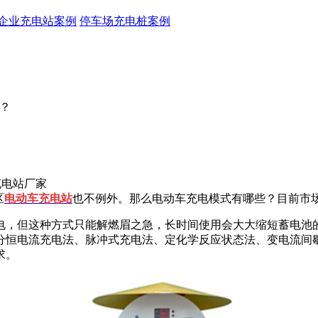
企业充电站案例
停车场充电桩案例
些？
充电站厂家
区
电动车充电站
也不例外。那么电动车充电模式有哪些？目前市
，但这种方式只能解燃眉之急，长时间使用会大大缩短蓄电池的
分恒电流充电法、脉冲式充电法、定化学反应状态法、变电流间
求。