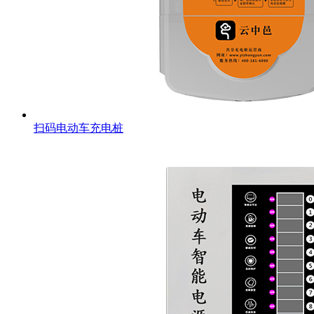
扫码电动车充电桩