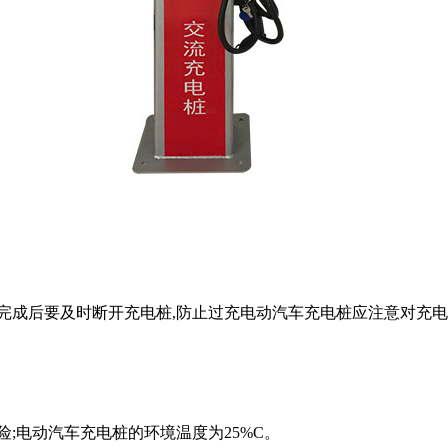
成后要及时断开充电桩,防止过充电动汽车充电桩应注意对充电
电动汽车充电桩的环境温度为25%C。