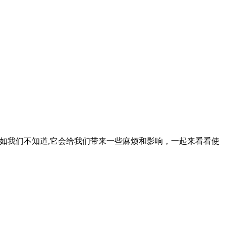
我们不知道,它会给我们带来一些麻烦和影响，一起来看看使