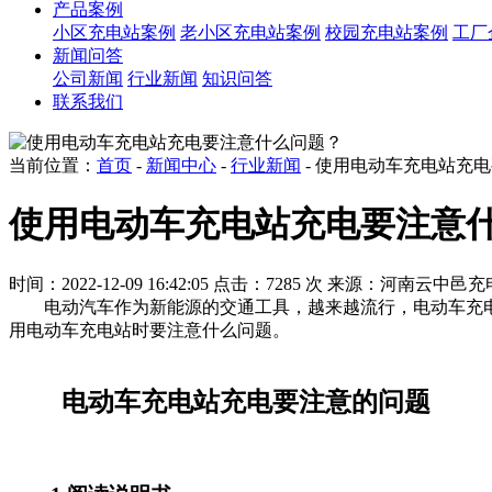
产品案例
小区充电站案例
老小区充电站案例
校园充电站案例
工厂
新闻问答
公司新闻
行业新闻
知识问答
联系我们
当前位置：
首页
-
新闻中心
-
行业新闻
- 使用电动车充电站充
使用电动车充电站充电要注意
时间：2022-12-09 16:42:05
点击：7285 次
来源：河南云中邑充
电动汽车作为新能源的交通工具，越来越流行，电动车充电站
用电动车充电站时要注意什么问题。
电动车充电站充电要注意的问题