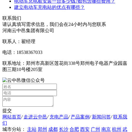
电动车充电桩安装一台多少钱?都包含哪些费用？
建立电动车充电站的优点有哪些？
联系我们
请认真填写需求信息，我们会在24小时内与您联系
河南云中邑集团有限公司
联系人：翟经理
电话：18538367033
联系地址：郑州市高新区莲花街338号郑州电子电器产业园嘉
图三期10号楼205室
提交
网站首页
/
走进云中邑
/
充电产品
/
产品案例
/
新闻问答
/
联系我
们
城市分站：
主站
郑州
成都
长沙
合肥
西安
广州
南京
杭州
武