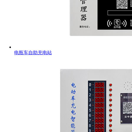
电瓶车自助充电站