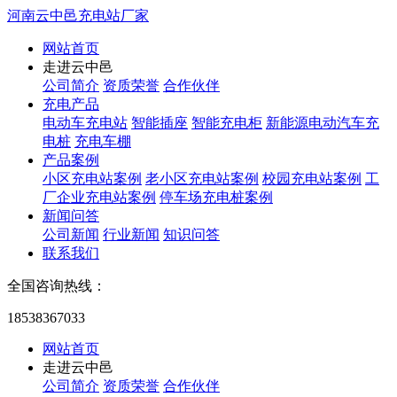
河南云中邑充电站厂家
网站首页
走进云中邑
公司简介
资质荣誉
合作伙伴
充电产品
电动车充电站
智能插座
智能充电柜
新能源电动汽车充
电桩
充电车棚
产品案例
小区充电站案例
老小区充电站案例
校园充电站案例
工
厂企业充电站案例
停车场充电桩案例
新闻问答
公司新闻
行业新闻
知识问答
联系我们
全国咨询热线：
18538367033
网站首页
走进云中邑
公司简介
资质荣誉
合作伙伴