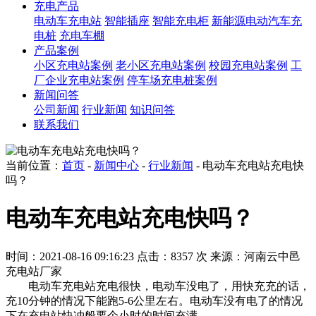
充电产品
电动车充电站
智能插座
智能充电柜
新能源电动汽车充
电桩
充电车棚
产品案例
小区充电站案例
老小区充电站案例
校园充电站案例
工
厂企业充电站案例
停车场充电桩案例
新闻问答
公司新闻
行业新闻
知识问答
联系我们
当前位置：
首页
-
新闻中心
-
行业新闻
- 电动车充电站充电快
吗？
电动车充电站充电快吗？
时间：2021-08-16 09:16:23
点击：8357 次
来源：河南云中邑
充电站厂家
电动车充电站充电很快，电动车没电了，用快充充的话，
充10分钟的情况下能跑5-6公里左右。电动车没有电了的情况
下在充电站快冲般要个小时的时间充满。