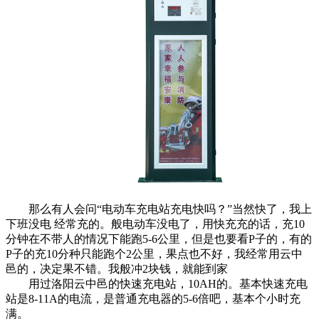
那么有人会问“
电动车充电站充电快吗？
”当然快了，我上
下班没电 经常充的。般电动车没电了，用快充充的话，充10
分钟在不带人的情况下能跑5-6公里，但是也要看P子的，有的
P子的充10分种只能跑个2公里，果点也不好，我经常用云中
邑的，决定果不错。我般冲2块钱，就能到家
用过洛阳云中邑的快速充电站，10AH的。基本快速充电
站是8-11A的电流，是普通充电器的5-6倍吧，基本个小时充
满。