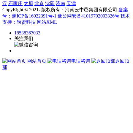
汉
石家庄
太原
北京
沈阳
济南
天津
CopyRight © 2021- 版权所有：河南云中邑集团有限公司
备案
号：豫ICP备16022391号-1
豫公网安备41019702003326号
技术
支持：尚贤科技
网站XML
18538367033
关注我们
网站首页
电话咨询
返回顶
部