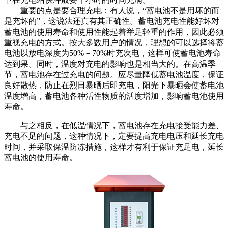
重要的点是要合理充电：有人说，“蓄电池不是用坏的而
是充坏的”，这说法还真有其正确性。蓄电池充电性能好坏对
蓄电池的使用寿命和使用性能起着举足轻重的作用，因此必须
重视充电的方式。按大多数用户的情况，理想的可以选择将蓄
电池以放电深度为50%－70%时充次电，这样可使蓄电池寿命
达到果。同时，温度对充电的影响也是相当大的。在高温季
节，蓄电池存在过充电的问题。应尽量降低蓄电池温度，保证
良好散热，防止在烈日暴晒后即充电，阳光下暴晒会使蓄电池
温度增高，蓄电池各种活性物质的活度增加，影响蓄电池使用
寿命。
与之相反，在低温情况下，蓄电池存在充电接受能力差、
充电不足的问题，这种情况下，定要提高充电电压和延长充电
时间，并采取保温防冻措施，这样才有利于保证充足电，延长
蓄电池的使用寿命。