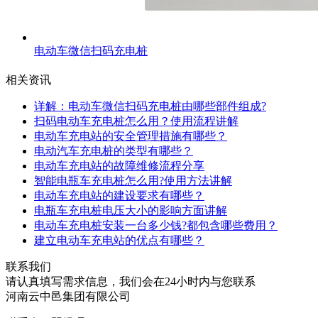
电动车微信扫码充电桩
相关资讯
详解：电动车微信扫码充电桩由哪些部件组成?
扫码电动车充电桩怎么用？使用流程讲解
电动车充电站的安全管理措施有哪些？
电动汽车充电桩的类型有哪些？
电动车充电站的故障维修流程分享
智能电瓶车充电桩怎么用?使用方法讲解
电动车充电站的建设要求有哪些？
电瓶车充电桩电压大小的影响方面讲解
电动车充电桩安装一台多少钱?都包含哪些费用？
建立电动车充电站的优点有哪些？
联系我们
请认真填写需求信息，我们会在24小时内与您联系
河南云中邑集团有限公司