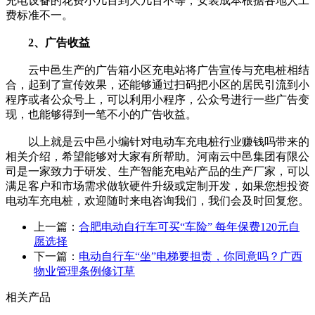
充电设备的花费小几百到大几百不等，安装成本根据各地人工
费标准不一。
2、广告收益
云中邑生产的广告箱小区充电站将广告宣传与充电桩相结
合，起到了宣传效果，还能够通过扫码把小区的居民引流到小
程序或者公众号上，可以利用小程序，公众号进行一些广告变
现，也能够得到一笔不小的广告收益。
以上就是云中邑小编针对电动车充电桩行业赚钱吗带来的
相关介绍，希望能够对大家有所帮助。河南云中邑集团有限公
司是一家致力于研发、生产智能充电站产品的生产厂家，可以
满足客户和市场需求做软硬件升级或定制开发，如果您想投资
电动车充电桩，欢迎随时来电咨询我们，我们会及时回复您。
上一篇：
合肥电动自行车可买“车险” 每年保费120元自
愿选择
下一篇：
电动自行车“坐”电梯要担责，你同意吗？广西
物业管理条例修订草
相关产品