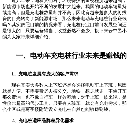
近几年来，随着人们对于环境保护的重视程度越来越高，
新能源市场也开始不断的发展壮大起来。我国的电动车销量持
续走高，但是充电桩数量却并不高，因此有越来越多人的将投
资的目光转向了新能源市场，那么未来电动车充电桩行业赚钱
吗？其实依照目前的情况来看，充电桩行业目前可发展空间还
是很大的，只要运营得当，收益必然不会少。接下来云中邑小
编为大家带来详细介绍。
一、电动车充电桩行业未来是赚钱的
1、充电桩发展有庞大的客户需求
现在其实大多数人上下班还是会选择电动车上下班，原因
就是方便。不需要费尽去挤公交、地铁，想走就走，不像开车
那么费油，也不像自行车一样效率地，对于上班一族来说，是
性价比超高的代步工具。只要有人骑车，就会有充电需求，那
么小区或是写字楼附近设立充电桩自然也能够赚到钱。
2、充电桩适应品牌差异化需求