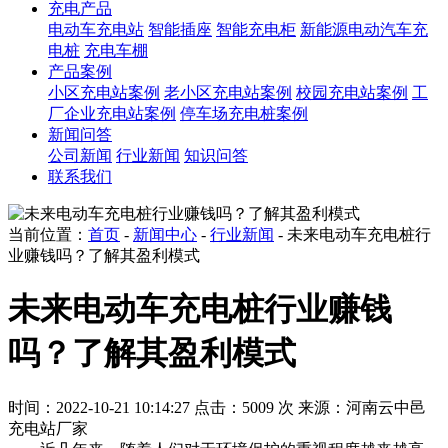
充电产品
电动车充电站
智能插座
智能充电柜
新能源电动汽车充
电桩
充电车棚
产品案例
小区充电站案例
老小区充电站案例
校园充电站案例
工
厂企业充电站案例
停车场充电桩案例
新闻问答
公司新闻
行业新闻
知识问答
联系我们
当前位置：
首页
-
新闻中心
-
行业新闻
- 未来电动车充电桩行
业赚钱吗？了解其盈利模式
未来电动车充电桩行业赚钱
吗？了解其盈利模式
时间：2022-10-21 10:14:27
点击：5009 次
来源：河南云中邑
充电站厂家