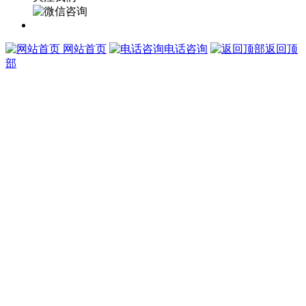
网站首页
电话咨询
返回顶
部